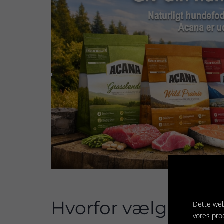
Hvorfor vælge Aca
Dette web
vores pro