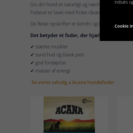
indsats o
Giv din hund et naturligt og næringsrigt måltid
Foderet er lavet med friske råvarer og op til 75 
De fleste opskrifter er kornfri og baseret på Aca
Cookie in
Det betyder et foder, der hjælper med at stø
✔ stærke muskler
✔ sund hud og blank pels
✔ god fordøjelse
✔ masser af energi
Se vores udvalg a Acana hundefoder