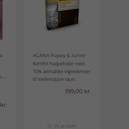
b
ACANA Puppy & Junior
Kornfrit hvalpefoder med
70% animalske ingredienser
m –
til mellemstore racer.
199,00 kr.
kr.
Vis produkt