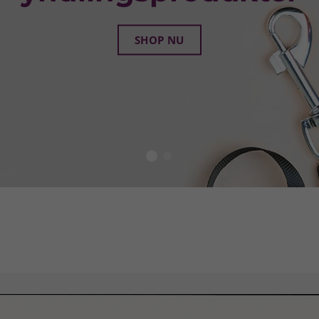
af Akvariefisk
Se udvalget her