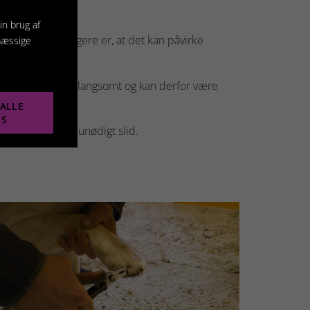
in brug af
ulve, men vigtigere er, at det kan påvirke
mæssige
 udvikler sig ofte langsomt og kan derfor være
ALLE
ES
 sigt giver det unødigt slid.