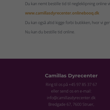
Du kan nemt bestille tid til negleklipning online 
www.camillasdyrecenter.onlinebooq.dk
Du kan også altid kigge forbi butikken, hvor vi ge
Nu kan du bestille tid online.
Camillas Dyrecenter
Ring til os på +45 97 85 37 67
eller send os en e-mail:
info@camillasdyrecenter.dk
Bredgade 67, 7600 Struer,