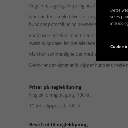
Regelmæssig negleklipning hos hunde er vigtig 
Dette web
Når hundens negle bliver for lange, kan de ramme 
vores pro
indsats o
hundens potestilling og bevægelse.
For lange negle kan med tiden belaste led, knogle
svært at opdage, før det allerede påvirker hund
Cookie in
Man kan sammenligne det med at køre bil med for l
Derfor er det vigtigt at få klippet hundens negle
Priser på negleklipning
Negleklipning pr. gang: 100 kr.
10-turs klippekort: 700 kr.
Bestil tid til negleklipning