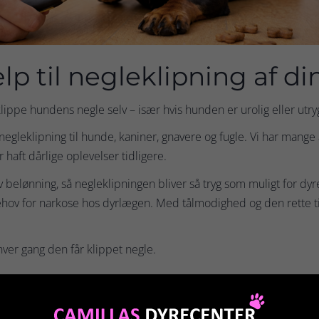
lp til negleklipning af d
ppe hundens negle selv – især hvis hunden er urolig eller utry
negleklipning til hunde, kaniner, gnavere og fugle. Vi har mange 
 haft dårlige oplevelser tidligere.
iv belønning, så negleklipningen bliver så tryg som muligt for dy
 behov for narkose hos dyrlægen. Med tålmodighed og den rette t
hver gang den får klippet negle.
ippe hundens negle?