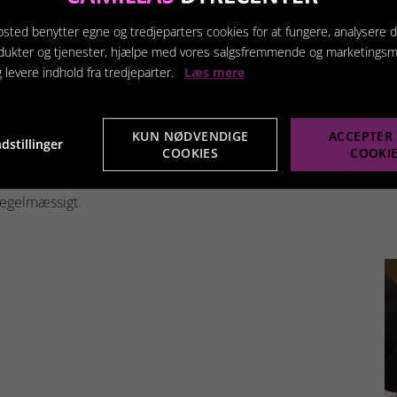
for både komfort og sundhed.
sted benytter egne og tredjeparters cookies for at fungere, analysere d
gulvet, når hunden går. Det kan give den velkendte klik-lyd på g
dukter og tjenester, hjælpe med vores salgsfremmende og marketings
g levere indhold fra tredjeparter.
Læs mere
r og sener, hvilket kan føre til smerter eller skader. Problemet
ens bevægelser.
KUN NØDVENDIGE
ACCEPTER 
dstillinger
COOKIES
COOKI
idt luft i et dæk. Det fungerer måske i starten, men på længere
 regelmæssigt.