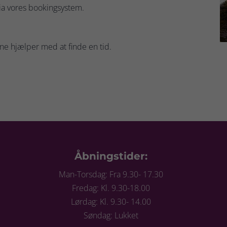
via vores bookingsystem.
rne hjælper med at finde en tid.
Åbningstider:
Man-Torsdag: Fra 9.30- 17.30
Fredag: Kl. 9.30-18.00
Lørdag: Kl. 9.30- 14.00
Søndag: Lukket