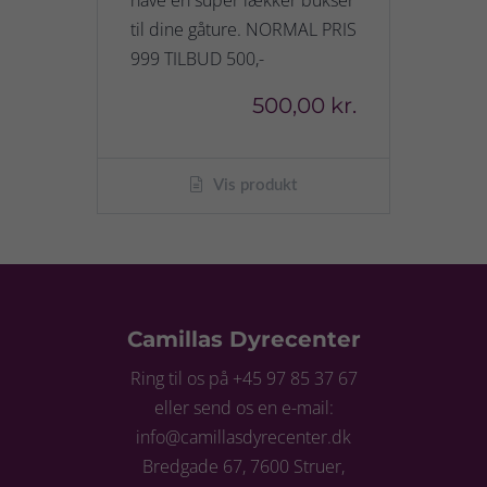
have en super lækker bukser
til dine gåture. NORMAL PRIS
999 TILBUD 500,-
500,00 kr.
Vis produkt
Camillas Dyrecenter
Ring til os på +45 97 85 37 67
eller send os en e-mail:
info@camillasdyrecenter.dk
Bredgade 67, 7600 Struer,