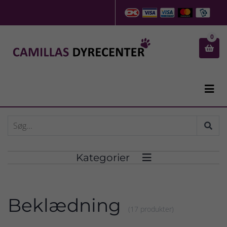
0


Kategorier

Beklædning
(17 produkter)