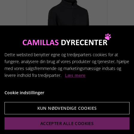
Dette websted benytter egne og tredjeparters cookies for at
fungere, analysere din brug af vores produkter og tjenester, hjælpe
med vores salgsfremmende og marketingsmæssige indsats og
levere indhold fra tredjeparter.
Læs mere
CATAGO ARCTIC HZ
Cookie indstillinger
FLEECETRØJE URBAN
CHIC SMALL
Normal pris 330 SPAR 40%
KUN NØDVENDIGE COOKIES
198,00 kr.
ACCEPTER ALLE COOKIES