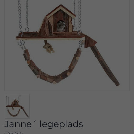
Janne´ legeplads
(Tx6222)