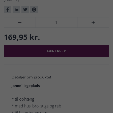


169,95 kr.
LÆG I KURV
Detaljer om produktet
J
anne´ legeplads
* til ophæng
* med hus, bro, stige og reb
* til hamster og mus