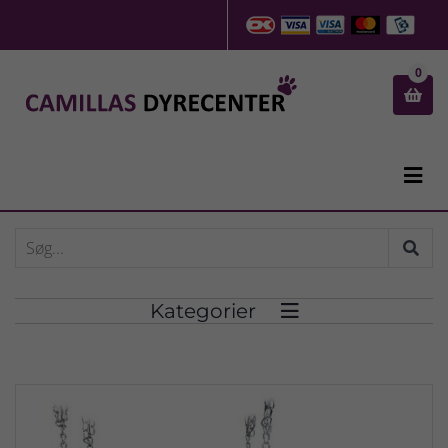
0


Kategorier
