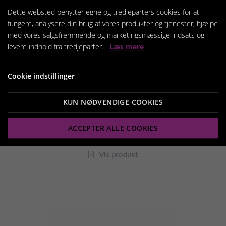
Dette websted benytter egne og tredjeparters cookies for at
fungere, analysere din brug af vores produkter og tjenester, hjælpe
med vores salgsfremmende og marketingsmæssige indsats og
levere indhold fra tredjeparter.
Læs mere
Cookie indstillinger
Sakura Orange/gule Reje -
Neocaridina davidi
KUN NØDVENDIGE COOKIES
Fra
55,00 kr.
ACCEPTER ALLE COOKIES
Vis produkt