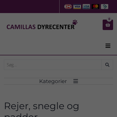
0


Kategorier

Rejer, snegle og