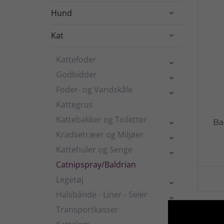
Hund

Kat

Kattefoder

Godbidder

Foder- og Vandskåle

Kattegrus
Kattebakker og Toiletter
Ba

Kradsetræer og Miljøer

Kattehuler og Senge

Catnipspray/Baldrian
Legetøj

Halsbånde - Liner - Seler

Transportkasser
