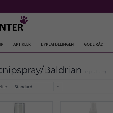
IP
ARTIKLER
DYREAFDELINGEN
GODE RÅD
tnipspray/Baldrian
(3 produkter)
fter: