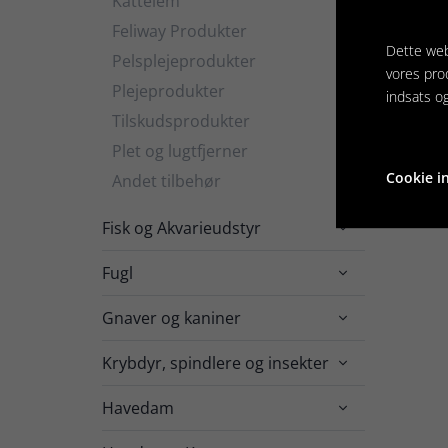
Kattelem
Feliway Produkter
Dette web
Pelsplejeprodukter

vores pro
Plejeprodukter
indsats o

Tilskudsprodukter

Plet og lugtfjerner
Cookie in
Andet tilbehør
Fisk og Akvarieudstyr

Fugl

Gnaver og kaniner

Krybdyr, spindlere og insekter

Havedam
