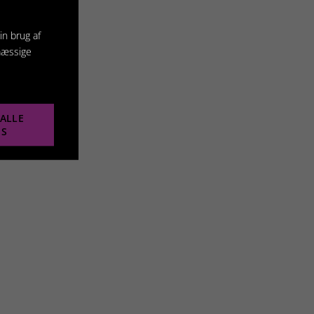
in brug af
mæssige
ALLE
ES