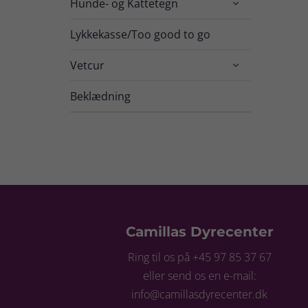
Hunde- og Kattetegn

Lykkekasse/Too good to go
Vetcur

Beklædning
Camillas Dyrecenter
Ring til os på +45 97 85 37 67
eller send os en e-mail:
info@camillasdyrecenter.dk