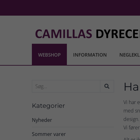
WEBSHOP
INFORMATION
NEGLEKL
Ha
Vi har 
Kategorier
med sna
design.
Nyheder
Vi føre
Sommer varer
Alt er 