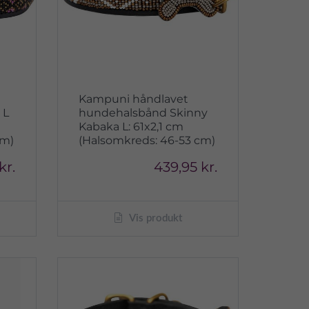
Kampuni håndlavet
 L
hundehalsbånd Skinny
Kabaka L: 61x2,1 cm
cm)
(Halsomkreds: 46-53 cm)
kr.
439,95 kr.
Vis produkt