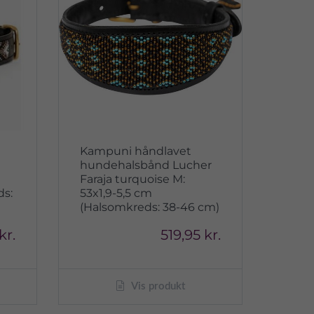
Kampuni håndlavet
hundehalsbånd Lucher
Faraja turquoise M:
ds:
53x1,9-5,5 cm
(Halsomkreds: 38-46 cm)
kr.
519,95 kr.
Vis produkt