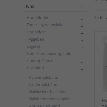
Hund

Sortér e
Hundefoder

Foder- og Vandskåle

Godbidder

Tyggeben

Legetøj

Høm Høm poser og holder
Liner og Snore

Halsbånd

Kvælerhalsbånd
Læderhalsbånd
Halvkvæler halsbånd
Halsbånd med snaplås
HV
VE
Anti gø Halsbånd