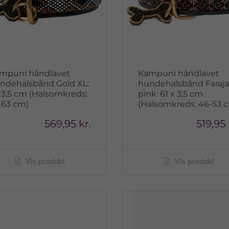
mpuni håndlavet
Kampuni håndlavet
ndehalsbånd Gold XL:
hundehalsbånd Faraja
x3,5 cm (Halsomkreds:
pink: 61 x 3,5 cm
-63 cm)
(Halsomkreds: 46-53 
569,95 kr.
519,95 
Vis produkt
Vis produkt