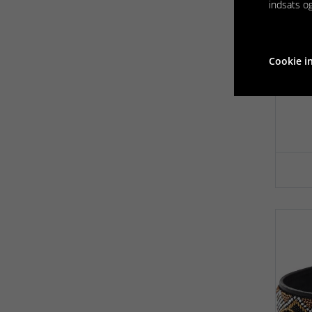
indsats o
Cookie in
FE
60
ME