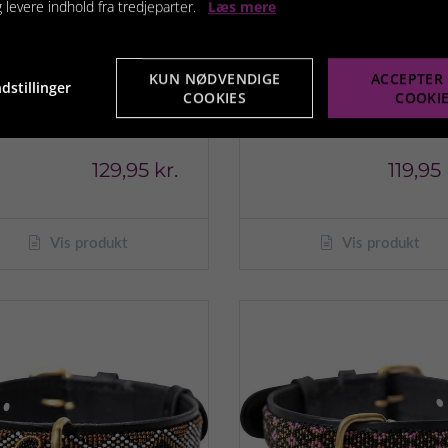
g levere indhold fra tredjeparter.
Læs mere
KUN NØDVENDIGE
ACCEPTER 
dstillinger
NRIZ HALSBÅND, 40-
FENRIZ HALSBÅND, 3
COOKIES
COOKI
CM/25MM GRØN,
60CM/20MM GRØN,
SSING
MESSING
129,95 kr.
119,95 
Vis produkt
Vis produkt