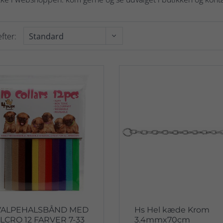
fter:
ALPEHALSBÅND MED
Hs Hel kæde Krom
LCRO 12 FARVER 7-33
3.4mmx70cm