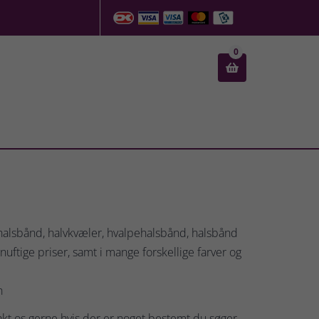
0

rhalsbånd, halvkvæler, hvalpehalsbånd, halsbånd
uftige priser, samt i mange forskellige farver og
n
kt os gerne hvis der er noget bestemt du søger.