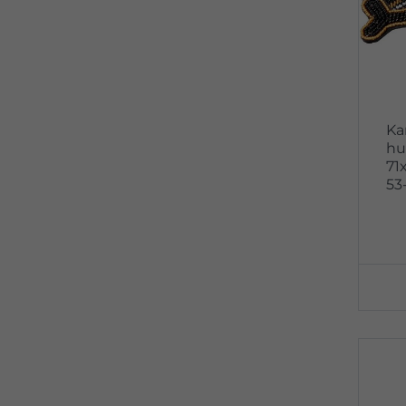
Ka
hu
71
53