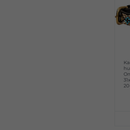
Ka
hu
Om
31
20