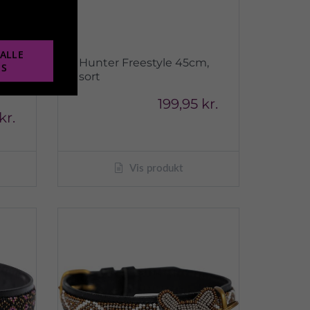
ALLE
5-
Hunter Freestyle 45cm,
ES
sort
199,95 kr.
kr.
Vis produkt