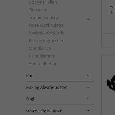
Udstyr til bilen
Fe
Til cyklen
re
Træningsudstyr

Nose Work udstyr
Hvalpe/Løbegårde
Plet og lugtfjerner
Mundkurve
Hundelemme
Andet tilbehør
Kat

Fisk og Akvarieudstyr

Fugl

Gnaver og kaniner
