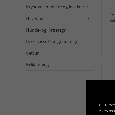
Krybdyr, spindlere og insekter

Fe
Havedam

kæ
Hunde- og Kattetegn

Lykkekasse/Too good to go
Vetcur

Beklædning
Dette web
vores pro