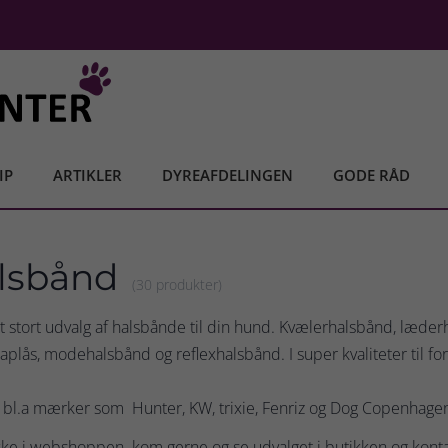
IP
ARTIKLER
DYREAFDELINGEN
GODE RÅD
lsbånd
(30 produkter)
et stort udvalg af halsbånde til din hund. Kvælerhalsbånd, læde
plås, modehalsbånd og reflexhalsbånd. I super kvaliteter til forn
r bl.a mærker som Hunter, KW, trixie, Fenriz og Dog Copenhage
ikke i webshoppen. kom gerne og se udvalget i butikken og konta