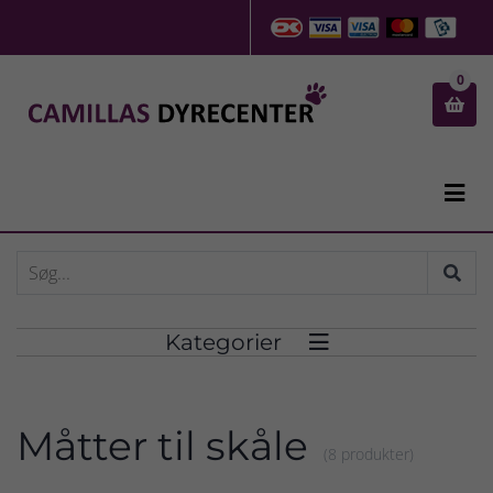
0


Kategorier

Måtter til skåle
(8 produkter)