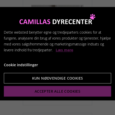
Dette websted benytter egne og tredjeparters cookies for at
fungere, analysere din brug af vores produkter og tjenester, hjælpe
med vores salgsfremmende og marketingsmæssige indsats og
levere indhold fra tredjeparter.
Læs mere
Skåle underlag 40x60 cm
Cookie indstillinger
blå/grå med kødben
KUN NØDVENDIGE COOKIES
139,95 kr.
ACCEPTER ALLE COOKIES
Vis produkt