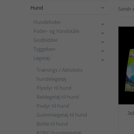
Hund

Sortér e
Hundefoder

Foder- og Vandskåle

Godbidder

Tyggeben

Legetøj

Trænings / Aktivitets
hundelegetøj
Plysdyr til hund
Reblegetøj til hund
Pivdyr til hund
Jo
Gummilegetøj til hund
Bolde til hund
KONG hundelegetøj