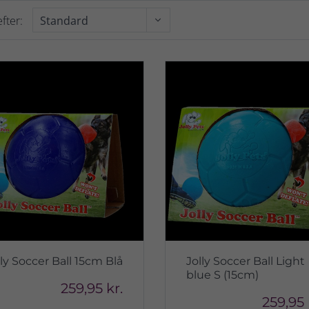
fter:
lly Soccer Ball 15cm Blå
Jolly Soccer Ball Light
blue S (15cm)
259,95 kr.
259,95 