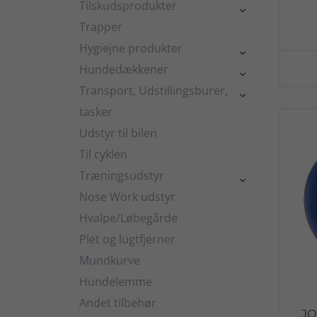
Tilskudsprodukter

Trapper
Hygiejne produkter

Hundedækkener

Transport, Udstillingsburer,

tasker
Udstyr til bilen
Til cyklen
Træningsudstyr

Nose Work udstyr
Hvalpe/Løbegårde
Plet og lugtfjerner
Mundkurve
Hundelemme
Andet tilbehør
JO