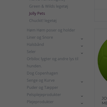
Green & Wilds legetøj
Jolly Pets
Chuckit! legetøj
Høm Høm poser og holder
Liner og Snore

Halsbånd

Seler

Orbiloc lygter og andre lys til
hunden.
Dog Copenhagen
Senge og Kurve

Puder og Tæpper
Pelsplejeprodukter

JO
Plejeprodukter
M
