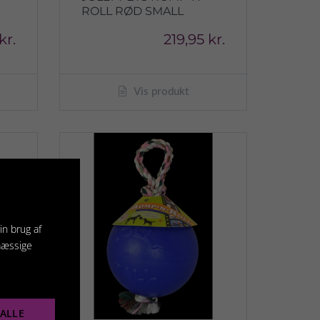
ROLL RØD SMALL
kr.
219,95 kr.
Vis produkt
in brug af
mæssige
ALLE