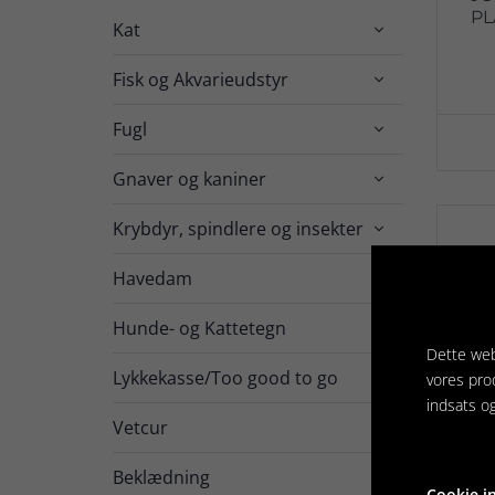
PL
Kat

Fisk og Akvarieudstyr

Fugl

Gnaver og kaniner

Krybdyr, spindlere og insekter

Havedam

Hunde- og Kattetegn

Dette web
Lykkekasse/Too good to go
vores pro
indsats o
Vetcur

Beklædning
Cookie in