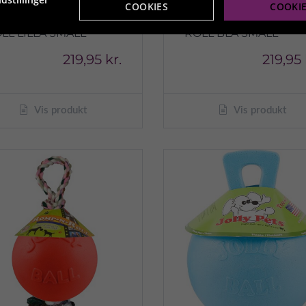
COOKIES
COOKI
LLY PETS ROMP-N-
JOLLY PETS ROMP-N-
LL LILLA SMALL
ROLL BLÅ SMALL
219,95 kr.
219,95 
Vis produkt
Vis produkt