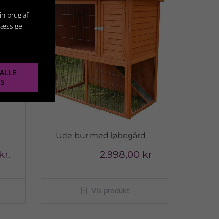
in brug af
mæssige
ALLE
ES
Ude bur med løbegård
kr.
2.998,00 kr.
Vis produkt