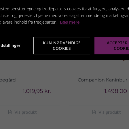
sted benytter egne og tredjeparters cookies for at fungere, analysere d
dukter og tjenester, hjælpe med vores salgsfremmende og marketings
g levere indhold fra tredjeparter.
Læs mere
KUN NØDVENDIGE
ACCEPTER 
dstillinger
COOKIES
COOKI
begård
Companion Kaninbur
1.019,95 kr.
1.498,00 
Vis produkt
Vis produkt