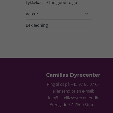
Lykkekasse/Too good to go
Vetcur

Beklædning
Camillas Dyrecenter
Ring til os på +45 97 85 37 67
eller send os en e-mail:
info@camillasdyrecenter.dk
Bredgade 67, 7600 Struer,