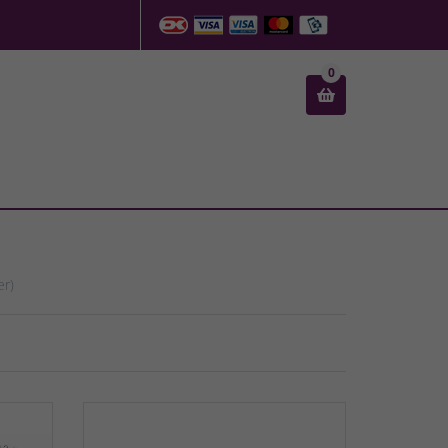
0

er)