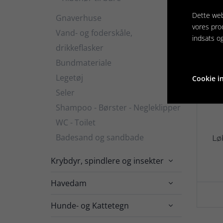
Dette web
Gnaverhuse
vores pro
Vand- og foderskåle,
indsats o
drikkeflasker
Bundmateriale
Legetøj
Cookie in
Seler
Shampoo - Børster - Negleklipper
WC - Toilet
Badesand og sandbade
Lø
Krybdyr, spindlere og insekter

Havedam

Hunde- og Kattetegn
