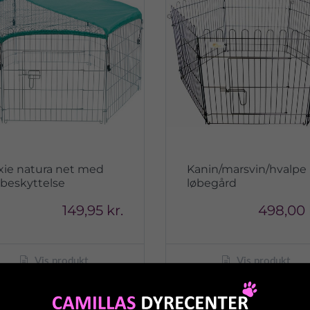
ixie natura net med
Kanin/marsvin/hvalpe
lbeskyttelse
løbegård
149,95 kr.
498,00 
Vis produkt
Vis produkt