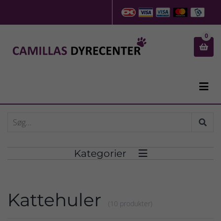
0


Kategorier

Kattehuler
(10 produkter)