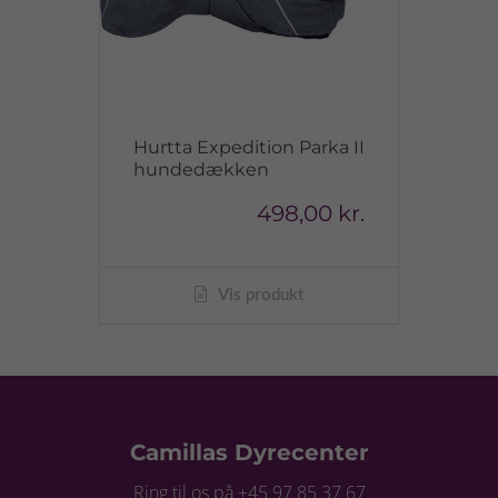
Hurtta Expedition Parka II
hundedækken
498,00 kr.
Vis produkt
Camillas Dyrecenter
Ring til os på +45 97 85 37 67