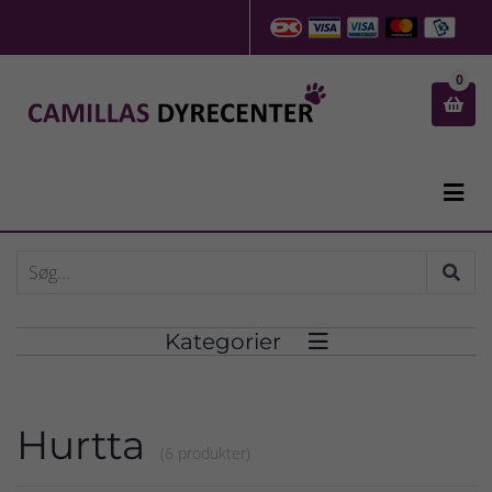
0


Kategorier

Hurtta
(6 produkter)