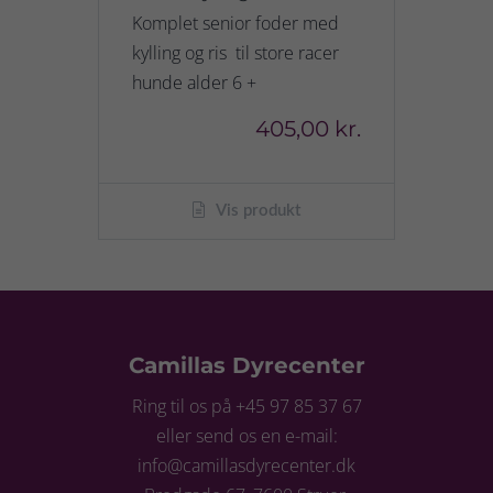
Komplet senior foder med
kylling og ris til store racer
hunde alder 6 +
405,00 kr.
Vis produkt
Camillas Dyrecenter
Ring til os på +45 97 85 37 67
eller send os en e-mail:
info@camillasdyrecenter.dk