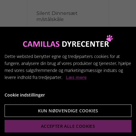
Silent Dinnersæt
m/stålskåle
59,95 kr.
Vis produkt
Dette websted benytter egne og tredjeparters cookies for at
fungere, analysere din brug af vores produkter og tjenester, hjælpe
med vores salgsfremmende og marketingsmæssige indsats og
levere indhold fra tredjeparter.
Læs mere
Cookie indstillinger
Camillas Dyrecenter
Ring til os på +45 97 85 37 67
KUN NØDVENDIGE COOKIES
eller send os en e-mail:
info@camillasdyrecenter.dk
ACCEPTER ALLE COOKIES
Bredgade 67, 7600 Struer,