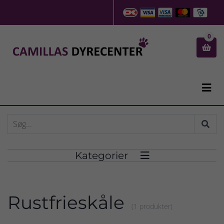
0


Kategorier

Rustfrieskåle
(1 produkter)