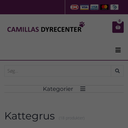
0


Kategorier

Kattegrus
(18 produkter)