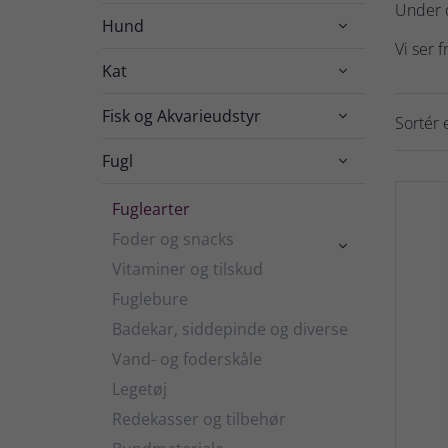
Under d
Hund

Vi ser 
Kat

Fisk og Akvarieudstyr

Sortér e
Fugl

Fuglearter
Foder og snacks

Vitaminer og tilskud
Fuglebure
Badekar, siddepinde og diverse
Vand- og foderskåle
Legetøj
Redekasser og tilbehør