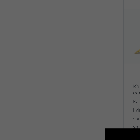
Ka
ca
Kan
liv
som
sm
(Du