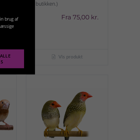
å
butikken.)
.)
Fra
75,00 kr.
in brug af
kr.
mæssige
ALLE
Vis produkt
ES