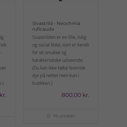
Sivastrild - Neochmia
ruficauda
ig
Sivastrilden er en lille, livlig
endt
og social finke, som er kendt
-
for sit smukke og
karakteristiske udseende.
kan
(Du kan ikke købe levende
å
dyr på nettet men kun i
.)
butikken.)
kr.
800,00 kr.
Vis produkt