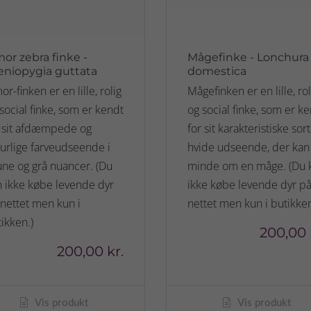
mor zebra finke -
Mågefinke - Lonchura
eniopygia guttata
domestica
or-finken er en lille, rolig
Mågefinken er en lille, rol
social finke, som er kendt
og social finke, som er k
r sit afdæmpede og
for sit karakteristiske sort
urlige farveudseende i
hvide udseende, der kan
ne og grå nuancer. (Du
minde om en måge. (Du 
 ikke købe levende dyr
ikke købe levende dyr p
nettet men kun i
nettet men kun i butikken
ikken.)
200,00 
200,00 kr.
Vis produkt
Vis produkt