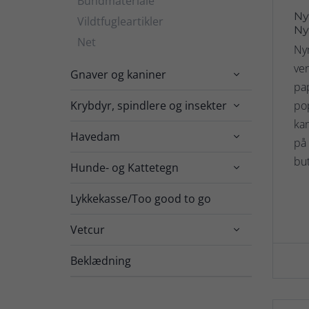
Bundmateriale
Ny
Vildtfugleartikler
Ny
Net
Ny
ven
Gnaver og kaniner

pa
Krybdyr, spindlere og insekter
po

kan
Havedam

på 
but
Hunde- og Kattetegn

Lykkekasse/Too good to go
Vetcur

Beklædning