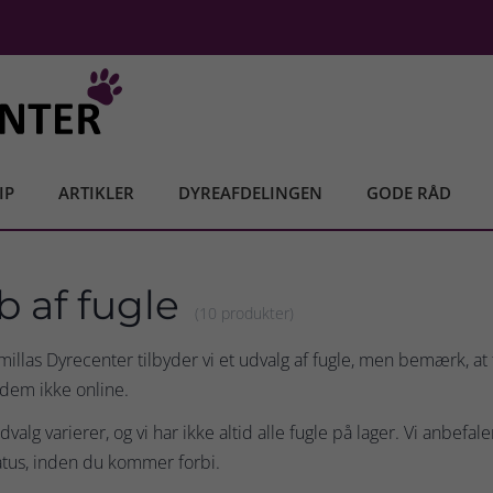
IP
ARTIKLER
DYREAFDELINGEN
GODE RÅD
b af fugle
(10 produkter)
illas Dyrecenter tilbyder vi et udvalg af fugle, men bemærk, at 
dem ikke online.
valg varierer, og vi har ikke altid alle fugle på lager. Vi anbefal
atus, inden du kommer forbi.