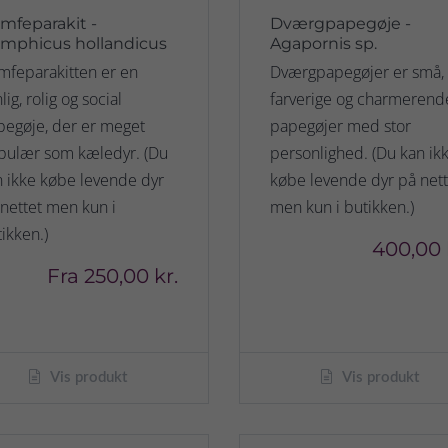
mfeparakit -
Dværgpapegøje -
mphicus hollandicus
Agapornis sp.
mfeparakitten er en
Dværgpapegøjer er små,
lig, rolig og social
farverige og charmerend
pegøje, der er meget
papegøjer med stor
pulær som kæledyr. (Du
personlighed. (Du kan ik
 ikke købe levende dyr
købe levende dyr på nett
nettet men kun i
men kun i butikken.)
ikken.)
400,00 
Fra
250,00 kr.
Vis produkt
Vis produkt