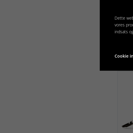
dyr
but
Dette web
vores pro
indsats o
Cookie in