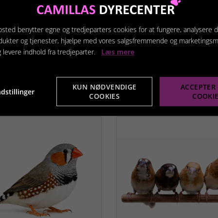
 på nettet men kun i
ikke købe levende dyr p
ikken.)
nettet men kun i butikken
sted benytter egne og tredjeparters cookies for at fungere, analysere d
Fra
200,00 kr.
750,00 
dukter og tjenester, hjælpe med vores salgsfremmende og marketings
g levere indhold fra tredjeparter.
Læs mere
Vis produkt
Vis produkt
KUN NØDVENDIGE
ACCEPTER 
dstillinger
COOKIES
COOKI