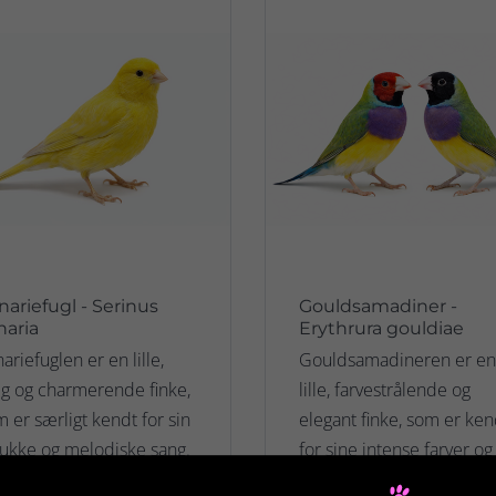
nariefugl - Serinus
Gouldsamadiner -
naria
Erythrura gouldiae
ariefuglen er en lille,
Gouldsamadineren er en
lig og charmerende finke,
lille, farvestrålende og
 er særligt kendt for sin
elegant finke, som er ken
ukke og melodiske sang.
for sine intense farver og
 kan ikke købe levende
rolige fremtoning (Du ka