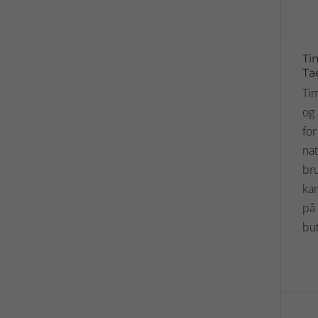
Ti
Ta
Tim
og 
fo
nat
bru
kan
på 
but