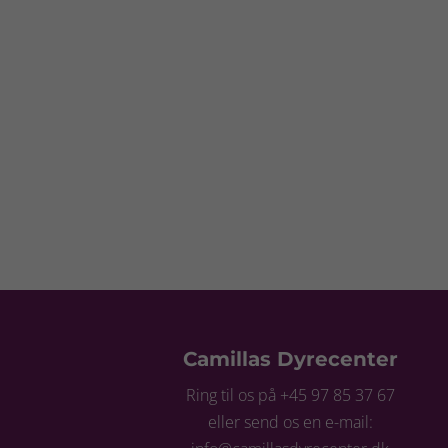
Camillas Dyrecenter
Ring til os på +45 97 85 37 67
eller send os en e-mail: