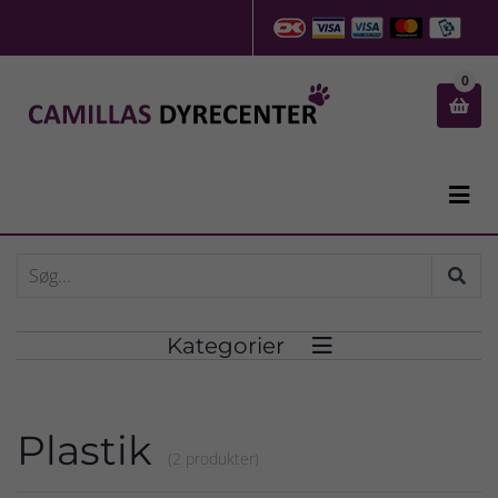
0


Kategorier

Plastik
(2 produkter)