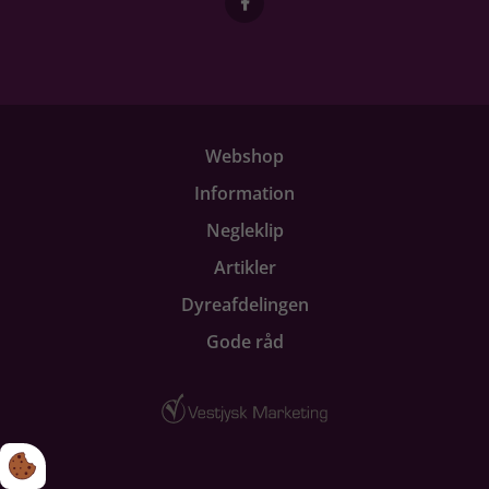
Webshop
Information
Negleklip
Artikler
Dyreafdelingen
Gode råd