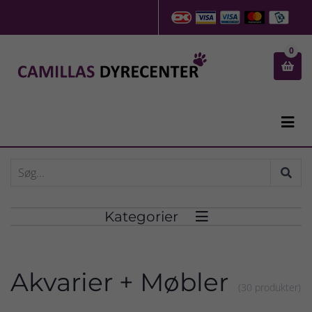
0


Kategorier

Akvarier + Møbler
(30 produkter)