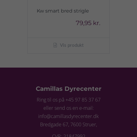
Kw smart bred strigle
79,95 kr.
Vis produkt
Camillas Dyrecenter
Ring til os på +45 97 85 37 67
eller send os en e-mail:
info@camillasdyrecenter.dk
Bredgade 67, 7600 Struer,
CVR: 21847992