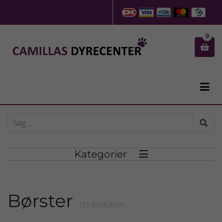
0


Kategorier

Børster
(25 produkter)