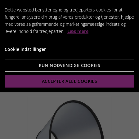
Dette websted benytter egne og tredjeparters cookies for at
fungere, analysere din brug af vores produkter og tjenester, hjælpe
med vores salgsfremmende og marketingsmæssige indsats og
levere indhold fra tredjeparter.
Læs mere
Trixie Beskyttelseskrave,
oppustelig
Cookie indstillinger
119,95 kr.
KUN NØDVENDIGE COOKIES
Vis produkt
ACCEPTER ALLE COOKIES