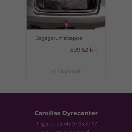
Bagagerumstæppe
599,52 kr.
Vis produkt
Camillas Dyrecenter
Ring til os på +45 97 85 37 67
eller send os en e-mail: