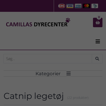
0


Kategorier

Catnip legetøj
(22 produkter)