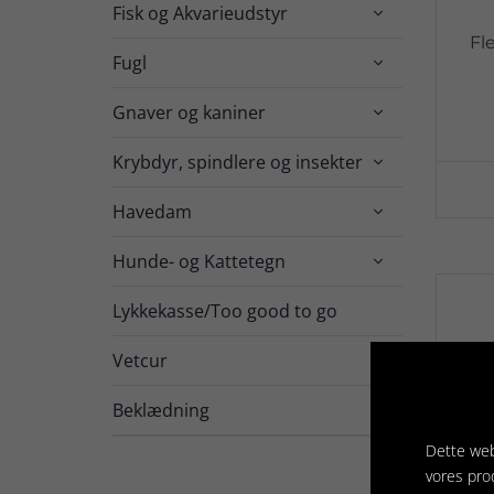
Fisk og Akvarieudstyr

Fl
Fugl

Gnaver og kaniner

Krybdyr, spindlere og insekter

Havedam

Hunde- og Kattetegn

Lykkekasse/Too good to go
Vetcur

Beklædning
Dette web
vores pro