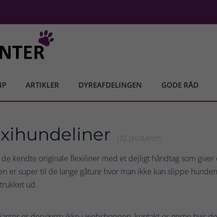
IP
ARTIKLER
DYREAFDELINGEN
GODE RÅD
exihundeliner
(22 produkter)
r de kendte originale flexiliner med et dejligt håndtag som giver
nen er super til de lange gåture hvor man ikke kan slippe hunden 
strukket ud.
rianter er desværre ikke i webshoppen. kontakt os gerne hvis d