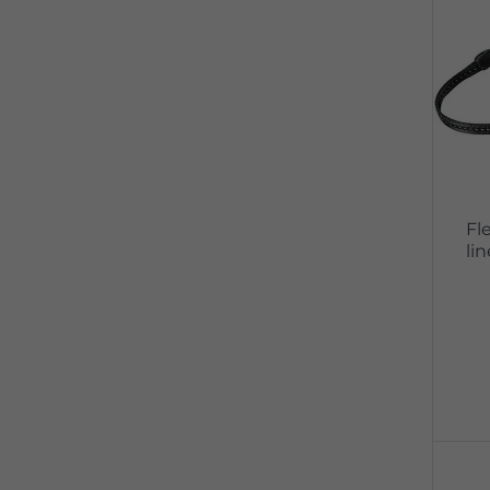
Fl
lin