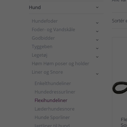
Hund

Sortér e
Hundefoder

Foder- og Vandskåle

Godbidder

Tyggeben

Legetøj

Høm Høm poser og holder
Liner og Snore

Enkelthundeliner
Hundedressurliner
Flexihundeliner
Læderhundesnore
Hunde Sporliner
Fl
So
Jagtliner til hund