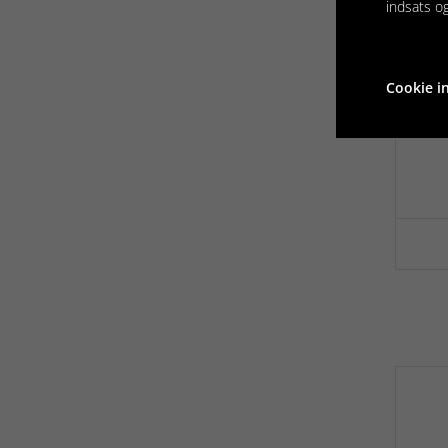
indsats o
Cookie in
Fl
Li