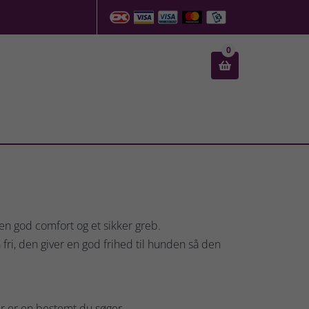
0

 en god comfort og et sikker greb.
fri, den giver en god frihed til hunden så den
er er en bestemt du søger.