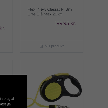
Flexi New Classic M 8m
e
Line Blå Max 20kg
199,95 kr.
kr.
Vis produkt
in brug af
mæssige