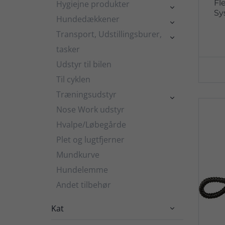
Fl
Hygiejne produkter

Sy
Hundedækkener

Transport, Udstillingsburer,

tasker
Udstyr til bilen
Til cyklen
Træningsudstyr

Nose Work udstyr
Hvalpe/Løbegårde
Plet og lugtfjerner
Mundkurve
Hundelemme
Andet tilbehør
Kat
