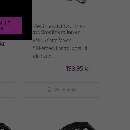
ALLE
m
Flexi New NEON Line -
ES
str. Small flere farver
Fås i 5 flotte farver!
kr.
Sikkerhed, kontrol og stil til
din hund
199,95 kr.
Vis produkt