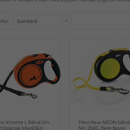
fter:
exi Xtreme L Bånd 5m
Flexi New NEON bånd
rt/orange Max65kg
5M, 25KG, flere farver