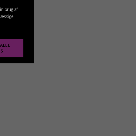
in brug af
mæssige
ALLE
ES