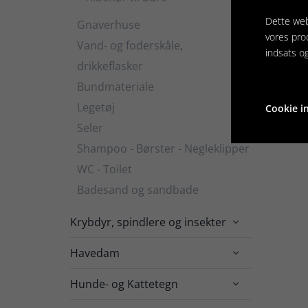
Dette web
Gnaverhuse
vores pro
Vand- og foderskåle,
indsats o
drikkeflasker
Bundmateriale
Legetøj
Cookie in
Seler
Shampoo - Børster - Negleklipper
WC - Toilet
Badesand og sandbade
Krybdyr, spindlere og insekter

Havedam

Hunde- og Kattetegn
