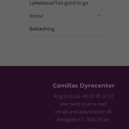
Lykkekasse/Too good to go
Vetcur

Beklædning
Camillas Dyrecenter
Ring til os på +45 97 85 37 67
eller send os en e-mail:
info@camillasdyrecenter.dk
Bredgade 67, 7600 Struer,