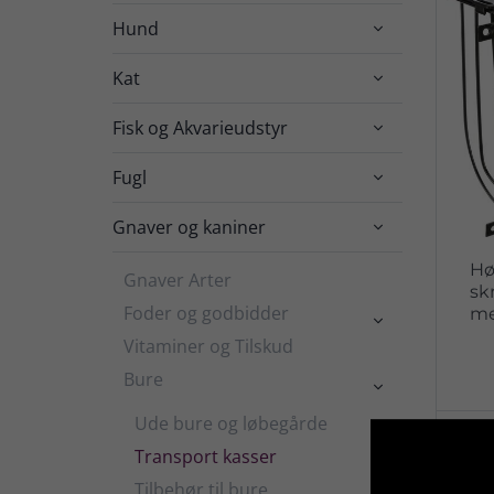
Hund

Kat

Fisk og Akvarieudstyr

Fugl

Gnaver og kaniner

H
Gnaver Arter
sk
Foder og godbidder
me

Vitaminer og Tilskud
Bure

Ude bure og løbegårde
Transport kasser
Tilbehør til bure