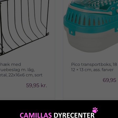
øhæk med
Pico transportboks, 18
ruebeslag m. låg,
12 × 13 cm, ass. farver
tal, 22x16x6 cm, sort
69,95 
59,95 kr.
Vis produkt
Vis produkt