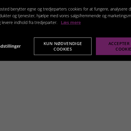
sted benytter egne og tredjeparters cookies for at fungere, analysere d
dukter og tjenester, hjælpe med vores salgsfremmende og marketings
g levere indhold fra tredjeparter.
Læs mere
KUN NØDVENDIGE
ACCEPTER 
dstillinger
COOKIES
COOKI