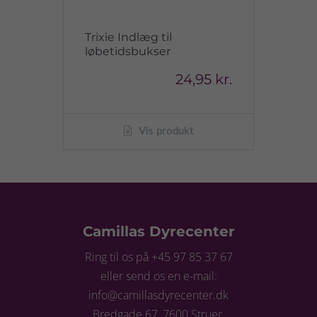
Trixie Indlæg til
løbetidsbukser
24,95 kr.
Vis produkt
Camillas Dyrecenter
Ring til os på +45 97 85 37 67
eller send os en e-mail:
info@camillasdyrecenter.dk
Bredgade 67, 7600 Struer,