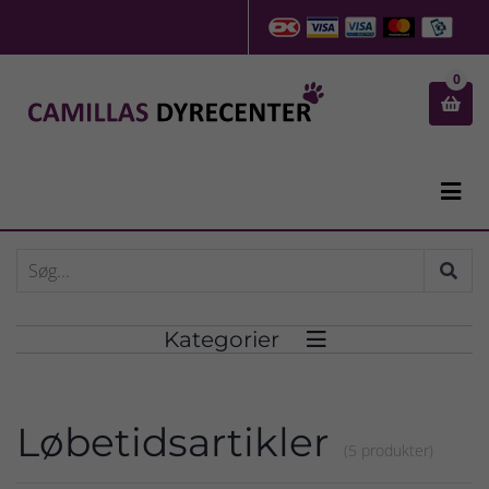
0


Kategorier

Løbetidsartikler
(5 produkter)