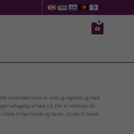
0

. Alle vinterdæknerne er vind og regntæt og med
t behagelig at have på. Der er reflekser så i
er både til han hunde og tæver.
(Gode til hunde