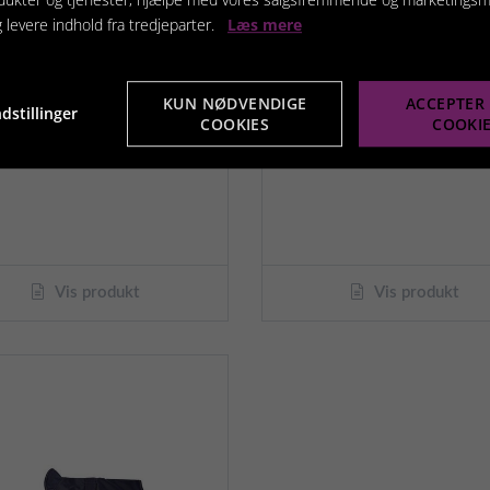
229,95 kr.
g levere indhold fra tredjeparter.
Læs mere
299,95 
KUN NØDVENDIGE
ACCEPTER 
dstillinger
COOKIES
COOKI
Vis produkt
Vis produkt