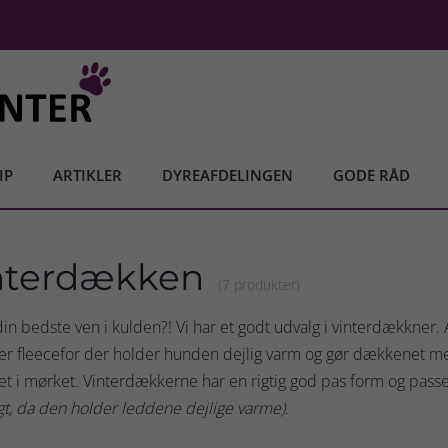
IP
ARTIKLER
DYREAFDELINGEN
GODE RÅD
nterdækken
(7 produkter)
din bedste ven i kulden?! Vi har et godt udvalg i vinterdækkner
er fleecefor der holder hunden dejlig varm og gør dækkenet mege
set i mørket. Vinterdækkerne har en rigtig god pas form og pass
t, da den holder leddene dejlige varme).