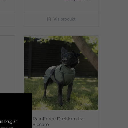
Vis produkt
t
RainForce Dækken fra
in brug af
Siccaro
mæssige