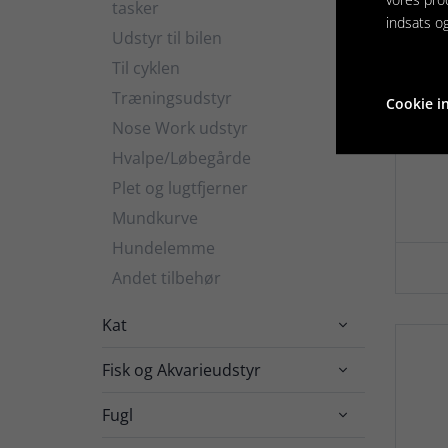
tasker
indsats o
Udstyr til bilen
Til cyklen
Træningsudstyr
Cookie in

Nose Work udstyr
Hvalpe/Løbegårde
Plet og lugtfjerner
Mundkurve
Hundelemme
Andet tilbehør
Kat

Fisk og Akvarieudstyr

Fugl
