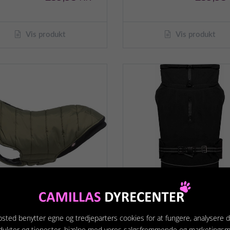
Vis produkt
Vis produkt
ixie Arlay hundefrakke
Ozami Outdoor Jacke
sted benytter egne og tredjeparters cookies for at fungere, analysere d
Winter Black
dukter og tjenester, hjælpe med vores salgsfremmende og marketings