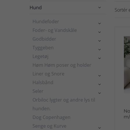
Hund

Sortér e
Hundefoder

Foder- og Vandskåle

Godbidder

Tyggeben

Legetøj

Høm Høm poser og holder
Liner og Snore

Halsbånd

Seler

Orbiloc lygter og andre lys til
hunden.
No
Dog Copenhagen
m/
Senge og Kurve
