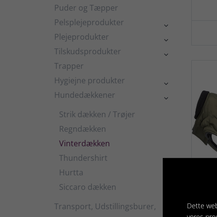
Puder og Tæpper
Pelsplejeprodukter

Plejeprodukter

Tilskudsprodukter

Trapper
Hygiejne produkter

Hundedækkener

Strik dækken / Trøjer
Regndækken
Vinterdækken
Thundershirt
Hurtta
Siccaro dækken
Tr
Transport, Udstillingsburer,
Dette web

vores pro