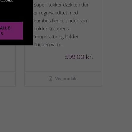
Super lækker dækken der
kr.
er regn/vandtæt med
bambus fleece under som
ALLE
holder kroppens
ES
temperatur og holder
hunden varm.
599,00 kr.
Vis produkt