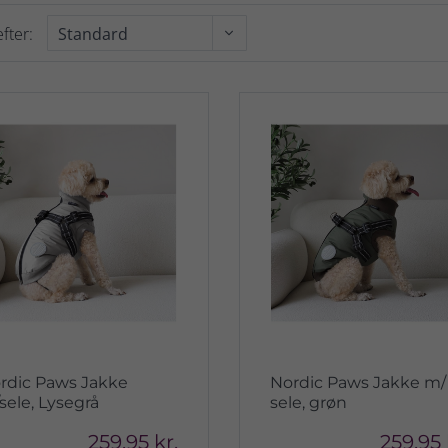
fter:
rdic Paws Jakke
Nordic Paws Jakke m/
sele, Lysegrå
sele, grøn
259,95 kr.
259,95 