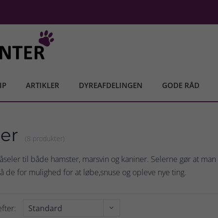
IP
ARTIKLER
DYREAFDELINGEN
GODE RÅD
ler
(8 produkter)
gåseler til både hamster, marsvin og kaniner. Selerne gør at ma
så de for mulighed for at løbe,snuse og opleve nye ting.
fter: