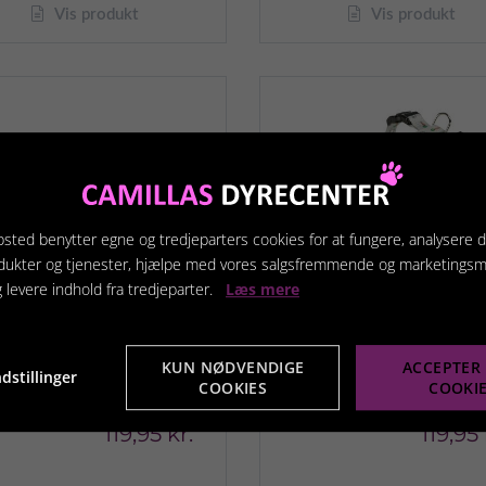
Vis produkt
Vis produkt
sted benytter egne og tredjeparters cookies for at fungere, analysere d
dukter og tjenester, hjælpe med vores salgsfremmende og marketings
g levere indhold fra tredjeparter.
Læs mere
KUN NØDVENDIGE
ACCEPTER 
dstillinger
COOKIES
COOKI
rsvin selesæt
Kaninsele sæt
119,95 kr.
119,95 