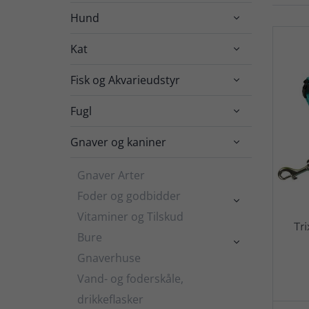
Hund

Kat

Fisk og Akvarieudstyr

Fugl

Gnaver og kaniner

Gnaver Arter
Foder og godbidder

Vitaminer og Tilskud
Tr
Bure

Gnaverhuse
Vand- og foderskåle,
drikkeflasker