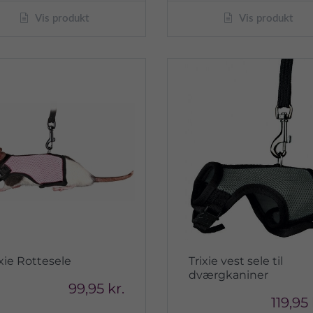
Vis produkt
Vis produkt
ixie Rottesele
Trixie vest sele til
dværgkaniner
99,95 kr.
119,95 