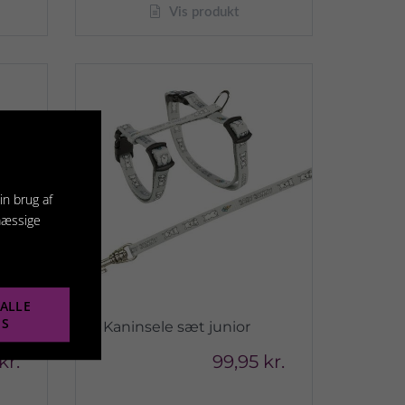
Vis produkt
in brug af
mæssige
ALLE
ES
Kaninsele sæt junior
kr.
99,95 kr.