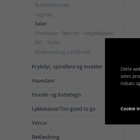
Bundmateriale
Legetøj
Seler
Shampoo - Børster - Negleklipper
WC - Toilet
Badesand og sandbade
Krybdyr, spindlere og insekter

Dette web
vores pro
Havedam

indsats o
Hunde- og Kattetegn

Lykkekasse/Too good to go
Cookie in
Ma
Vetcur

Beklædning