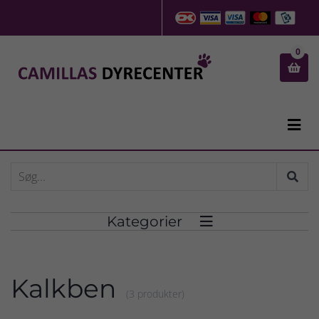
0


Kategorier

Kalkben
(3 produkter)