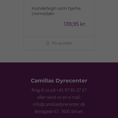
Hundetegn som hjerte,
crome/sølv
139,95 kr.
Vis produkt
Camillas Dyrecenter
Ring til os på +45 97 85 37 67
eller send os en e-mail:
info@camillasdyrecenter.dk
Bredgade 67, 7600 Struer,