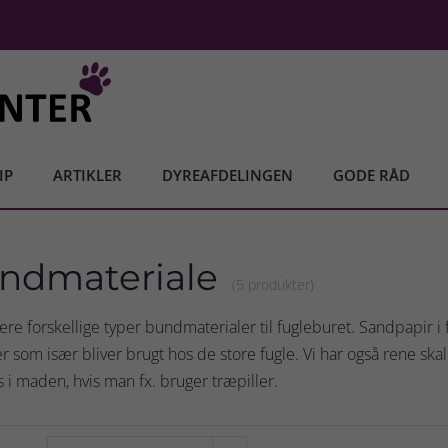
IP
ARTIKLER
DYREAFDELINGEN
GODE RÅD
ndmateriale
(5 produkter)
flere forskellige typer bundmaterialer til fugleburet. Sandpapir i 
er som især bliver brugt hos de store fugle. Vi har også rene sk
 i maden, hvis man fx. bruger træpiller.