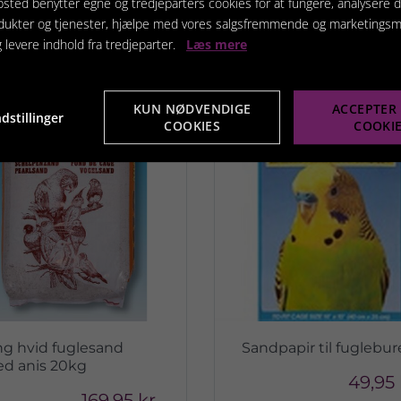
sted benytter egne og tredjeparters cookies for at fungere, analysere d
dukter og tjenester, hjælpe med vores salgsfremmende og marketings
Vis produkt
Vis produkt
g levere indhold fra tredjeparter.
Læs mere
KUN NØDVENDIGE
ACCEPTER 
dstillinger
COOKIES
COOKI
ng hvid fuglesand
Sandpapir til fuglebur
d anis 20kg
49,95 
169,95 kr.