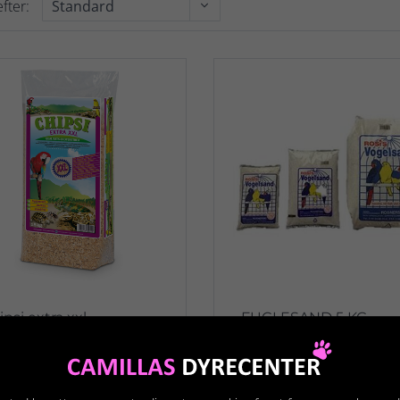
fter:
psi extra xxl
FUGLESAND 5 KG.
gegranulat 15kg
M/SKALLER & ANIS
299,95 kr.
59,95 