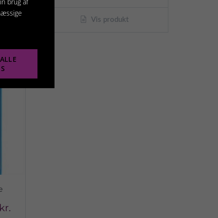
in brug af
mæssige
Vis produkt
ALLE
ES
e
kr.