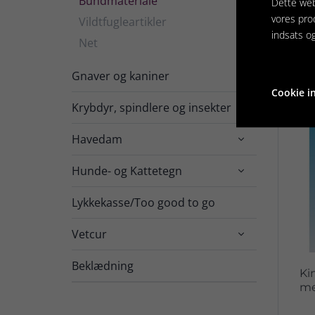
Bundmateriale
Dette web
vores pro
Vildtfugleartikler
indsats o
Net
Gnaver og kaniner

Cookie in
Krybdyr, spindlere og insekter

Havedam

Hunde- og Kattetegn

Lykkekasse/Too good to go
Vetcur

Beklædning
Ki
me