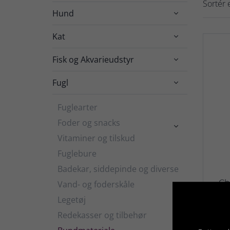
Sortér e
Hund

Kat

Fisk og Akvarieudstyr

Fugl

Fuglearter
Foder og snacks

Vitaminer og tilskud
Fuglebure
Badekar, siddepinde og diverse
Chi
Vand- og foderskåle
bø
Legetøj
Redekasser og tilbehør