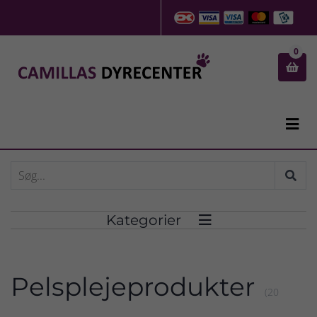
0


Kategorier

Pelsplejeprodukter
(20