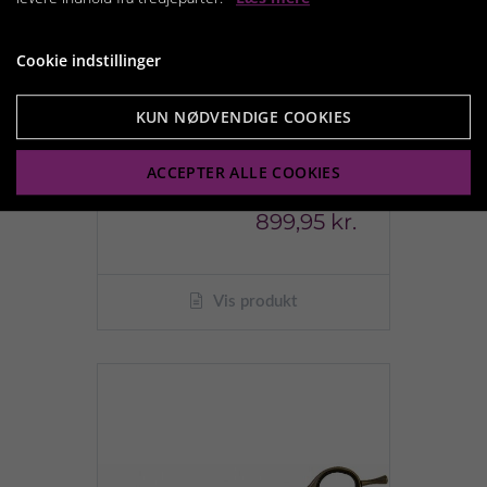
Cookie indstillinger
KUN NØDVENDIGE COOKIES
ACCEPTER ALLE COOKIES
Kw saks satin model 0
899,95 kr.
Vis produkt