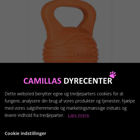
DOGGI Håndvægt
Dette websted benytter egne og tredjeparters cookies for at
fungere, analysere din brug af vores produkter og tjenester, hjælpe
59,95 kr.
med vores salgsfremmende og marketingsmæssige indsats og
levere indhold fra tredjeparter.
Læs mere
Vis produkt
Cookie indstillinger