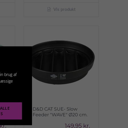
Vis produkt
in brug af
mæssige
ALLE
D&D CAT SUE- Slow
ES
Feeder "WAVE" Ø20 cm.
kr.
149,95 kr.