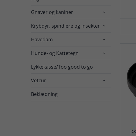
Gnaver og kaniner

Krybdyr, spindlere og insekter

Havedam

Hunde- og Kattetegn

Lykkekasse/Too good to go
Vetcur

Beklædning
D&