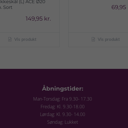
ikkeskål (L) ACE Ø20
69,95 
. Sort
149,95 kr.
Vis produkt
Vis produkt
Åbningstider:
Man-Torsdag: Fra 9.30- 17.30
Fredag: Kl. 9.30-18.00
Lørdag: Kl. 9.30- 14.00
Søndag: Lukket