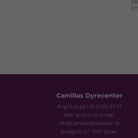
Dr
cm
Camillas Dyrecenter
Ring til os på +45 97 85 37 67
eller send os en e-mail:
info@camillasdyrecenter.dk
Bredgade 67, 7600 Struer,