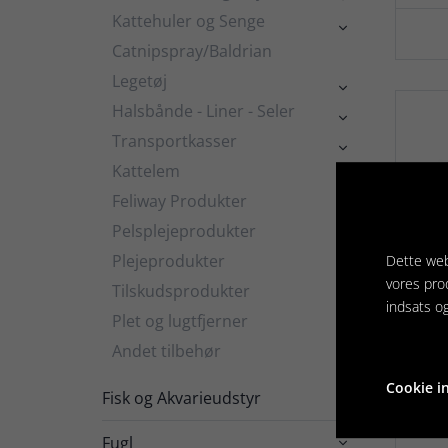
Kattehuler og Senge

Catnipspray/Baldrian
Legetøj

Halsbånde - Liner - Seler

Transportkasser

Kattelem
Feliway Produkter
Pelsplejeprodukter

Plejeprodukter
Dette web

vores pro
Tilskudsprodukter

indsats o
Plet og lugtfjerner
Andet tilbehør
Tr
Cookie in
Fisk og Akvarieudstyr

ke
gu
Fugl
