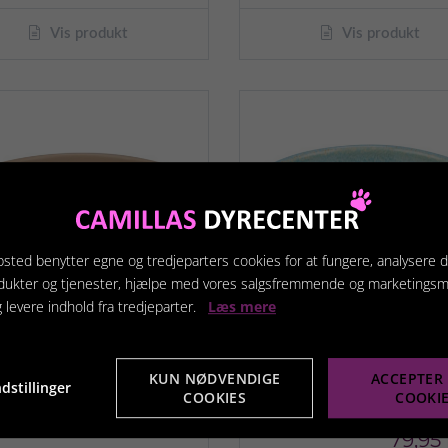
Vis produkt
Vis produkt
sted benytter egne og tredjeparters cookies for at fungere, analysere d
dukter og tjenester, hjælpe med vores salgsfremmende og marketings
g levere indhold fra tredjeparter.
Læs mere
KUN NØDVENDIGE
ACCEPTER 
ixie BE NORDIC
Keramik skål med lav
dstillinger
COOKIES
COOKI
ramikskål med
kant
mmiring
79,95 