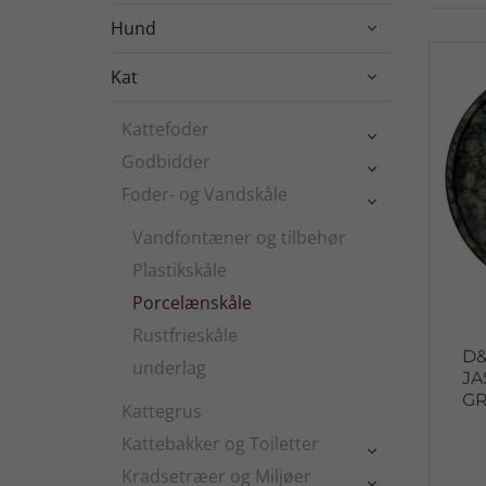
Hund

Kat

Kattefoder

Godbidder

Foder- og Vandskåle

Vandfontæner og tilbehør
Plastikskåle
Porcelænskåle
Rustfrieskåle
D&
underlag
JA
GR
Kattegrus
Kattebakker og Toiletter

Kradsetræer og Miljøer
