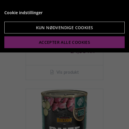
Cookie indstillinger
KUN NØDVENDIGE COOKIES
Belcando Dåsemad
Kylling & and med hirse &
gulerod
ACCEPTER ALLE COOKIES
24,00 kr.
Vis produkt