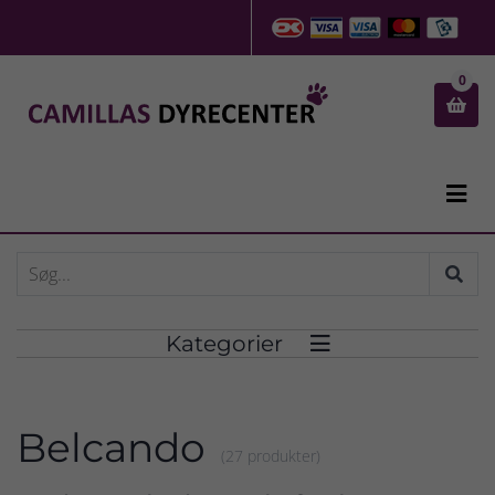
0


Kategorier

Belcando
(27 produkter)