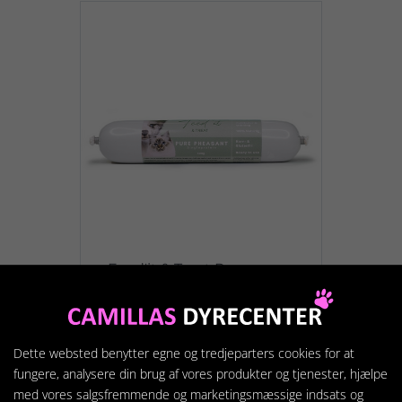
Feed'it & Treat Pure
Pheasant/Fasan 400g
Pølse med 92 % fasankød til
hund og kat.
Dette websted benytter egne og tredjeparters cookies for at
39,95 kr.
fungere, analysere din brug af vores produkter og tjenester, hjælpe
med vores salgsfremmende og marketingsmæssige indsats og