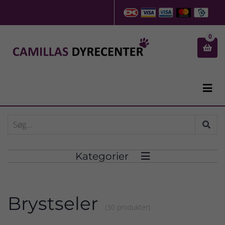
0


Kategorier

Brystseler
(30 produkter)