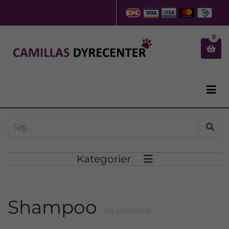
0


Kategorier

Shampoo
(30 produkter)