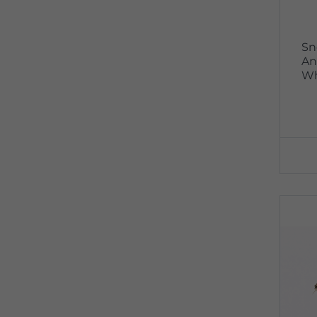
Sn
An
Wh