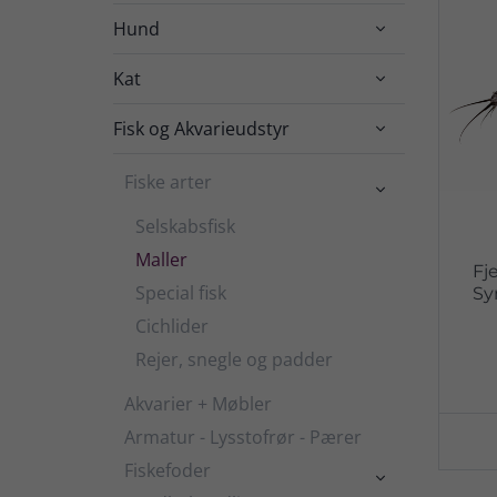
Hund

Kat

Fisk og Akvarieudstyr

Fiske arter

Selskabsfisk
Maller
Fj
Special fisk
Sy
Cichlider
Rejer, snegle og padder
Akvarier + Møbler
Armatur - Lysstofrør - Pærer
Fiskefoder
