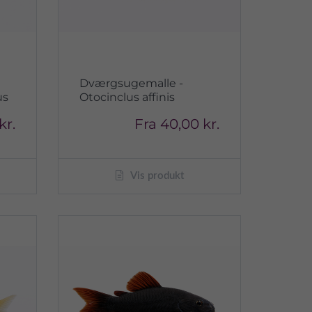
Dværgsugemalle -
us
Otocinclus affinis
kr.
Fra
40,00 kr.
Vis produkt