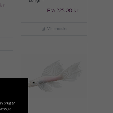
Longfin"
kr.
Fra
225,00 kr.
Vis produkt
in brug af
mæssige