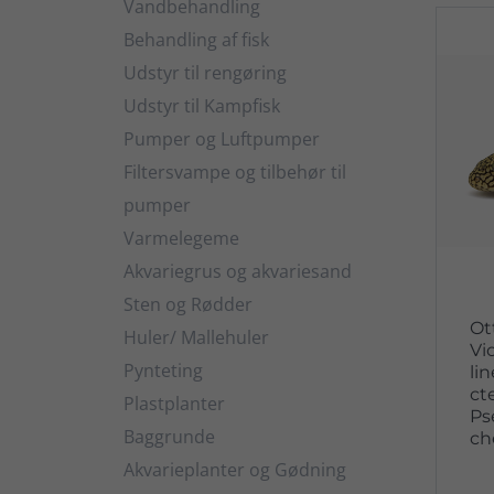
Vandbehandling
Behandling af fisk
Udstyr til rengøring
Udstyr til Kampfisk
Pumper og Luftpumper
Filtersvampe og tilbehør til
pumper
Varmelegeme
Akvariegrus og akvariesand
Sten og Rødder
Ot
Huler/ Mallehuler
Vi
Pynteting
li
ct
Plastplanter
Ps
Baggrunde
ch
Akvarieplanter og Gødning