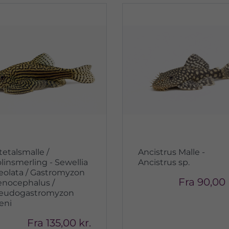
tetalsmalle /
Ancistrus Malle -
olinsmerling - Sewellia
Ancistrus sp.
neolata / Gastromyzon
Fra
90,00 
enocephalus /
eudogastromyzon
eni
Fra
135,00 kr.