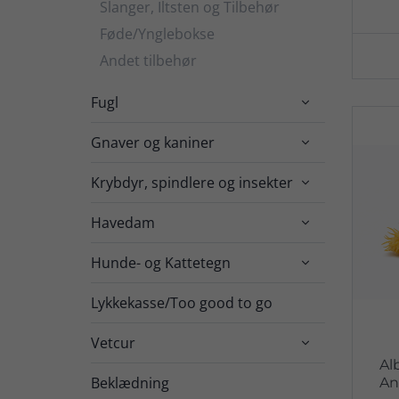
Slanger, Iltsten og Tilbehør
Føde/Ynglebokse
Andet tilbehør
Fugl

Gnaver og kaniner

Krybdyr, spindlere og insekter

Havedam

Hunde- og Kattetegn

Lykkekasse/Too good to go
Vetcur

Al
Beklædning
An