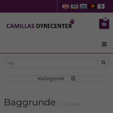
0


Kategorier

Baggrunde
(16 produkter)