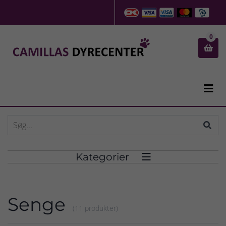
0


Kategorier

Senge
(11 produkter)