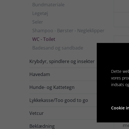
Bundmateriale
Legetøj
Seler
Shampoo - Børster - Negleklipper
WC - Toilet
Badesand og sandbade
Krybdyr, spindlere og insekter

Dette web
Havedam

vores pro
indsats o
Hunde- og Kattetegn

Lykkekasse/Too good to go
Cookie in
Vetcur

Hj
me
Beklædning