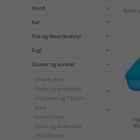
Hund

Sortér e
Kat

Fisk og Akvarieudstyr

Fugl

Gnaver og kaniner

Gnaver Arter
Foder og godbidder

Vitaminer og Tilskud
Bure

Gnaverhuse
Hj
Vand- og foderskåle,
30
drikkeflasker