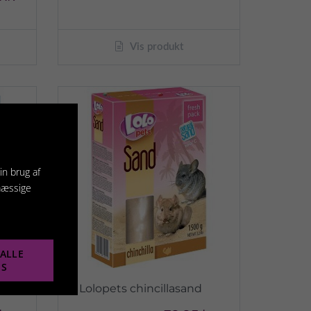
Vis produkt
in brug af
mæssige
ALLE
ES
Lolopets chincillasand