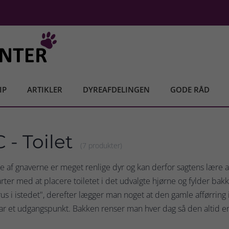
IP
ARTIKLER
DYREAFDELINGEN
GODE RÅD
- Toilet
(7 produkter)
te af gnaverne er meget renlige dyr og kan derfor sagtens lære at
rter med at placere toiletet i det udvalgte hjørne og fylder b
grus i istedet", derefter lægger man noget at den gamle afførring i
ar et udgangspunkt. Bakken renser man hver dag så den altid e