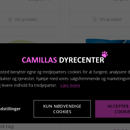
Vis produkt
Vis produkt
sted benytter egne og tredjeparters cookies for at fungere, analysere d
dukter og tjenester, hjælpe med vores salgsfremmende og marketings
g levere indhold fra tredjeparter.
Læs mere
KUN NØDVENDIGE
ACCEPTER 
dstillinger
COOKIES
COOKI
ørnetoilet/sandbad
Fresh´n Easy 1l
d tag