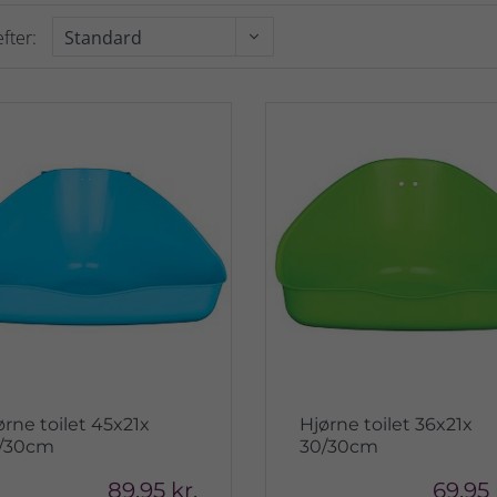
fter:
ørne toilet 45x21x
Hjørne toilet 36x21x
/30cm
30/30cm
89,95 kr.
69,95 