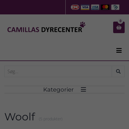
0


Kategorier

Woolf
(5 produkter)