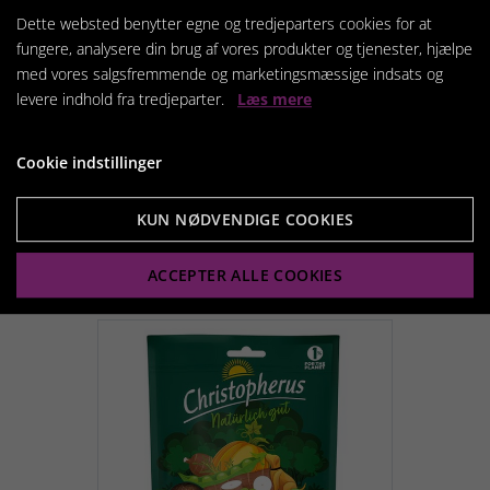
Dette websted benytter egne og tredjeparters cookies for at
fungere, analysere din brug af vores produkter og tjenester, hjælpe
med vores salgsfremmende og marketingsmæssige indsats og
Christopherus Vegetatian
levere indhold fra tredjeparter.
Læs mere
- Crunchy Snack æble
med linser
Cookie indstillinger
39,95 kr.
KUN NØDVENDIGE COOKIES
Vis produkt
ACCEPTER ALLE COOKIES