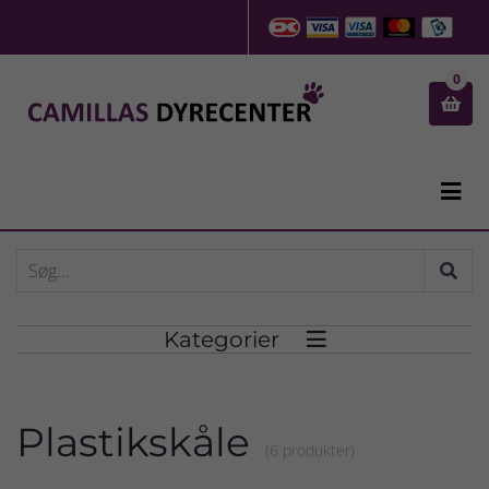
0


Kategorier

Plastikskåle
(6 produkter)