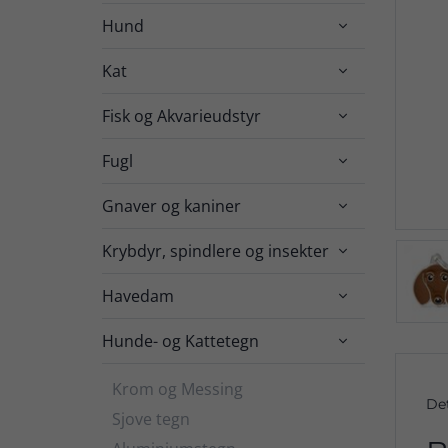
Hund

Kat

Fisk og Akvarieudstyr

Fugl

Gnaver og kaniner

Krybdyr, spindlere og insekter

Havedam

Hunde- og Kattetegn

Krom og Messing
De
Sjove tegn