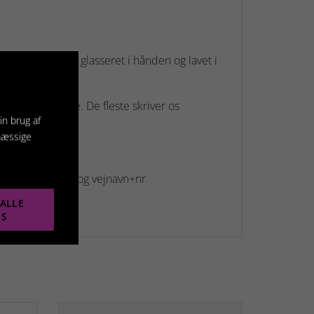
Tegnene er alle glasseret i hånden og lavet i
, og fuld adresse. De fleste skriver os
in brug af
mæssige
.
r tlf nr. efternavn og vejnavn+nr
ALLE
ES