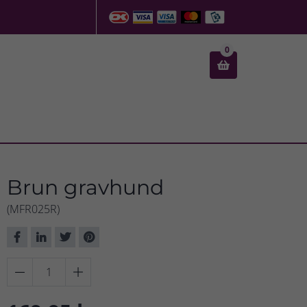
0

Brun gravhund
(MFR025R)

