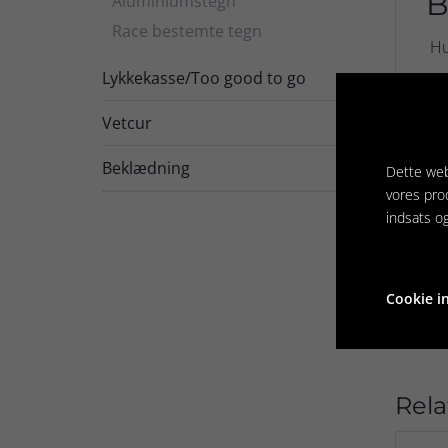
B
Aluminiumstegn
Race bestemte tegn
Hu
Lykkekasse/Too good to go
Teg
all
Vetcur

OBS
Beklædning
Dette web
hun
vores pro
På 
indsats o
De 
Cookie in
Rela