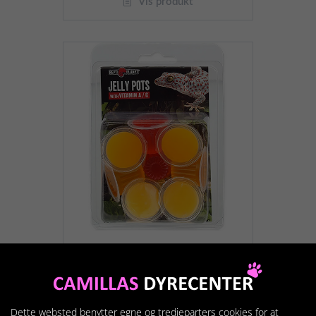
Vis produkt
RP JELLY POTS FRUIT 8ST
89,95 kr.
Dette websted benytter egne og tredjeparters cookies for at