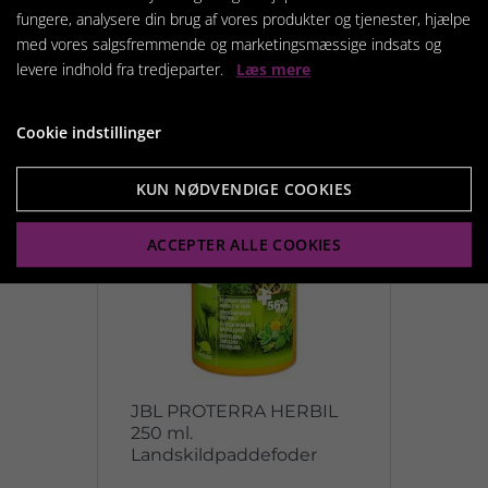
fungere, analysere din brug af vores produkter og tjenester, hjælpe
Vis produkt
med vores salgsfremmende og marketingsmæssige indsats og
levere indhold fra tredjeparter.
Læs mere
Cookie indstillinger
KUN NØDVENDIGE COOKIES
ACCEPTER ALLE COOKIES
JBL PROTERRA HERBIL
250 ml.
Landskildpaddefoder