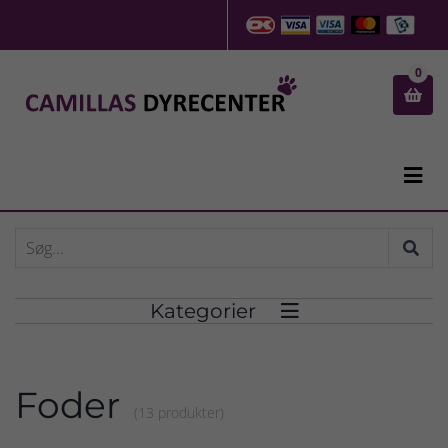
0


Kategorier

Foder
(13 produkter)