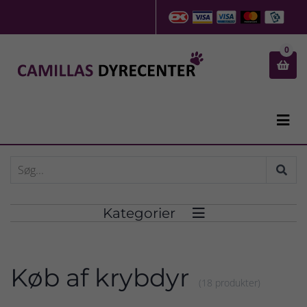
0


Kategorier

Køb af krybdyr
(18 produkter)