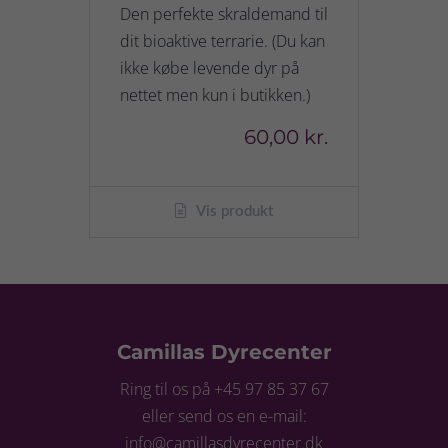
Den perfekte skraldemand til
dit bioaktive terrarie. (Du kan
ikke købe levende dyr på
nettet men kun i butikken.)
60,00 kr.
Vis produkt
Camillas Dyrecenter
Ring til os på +45 97 85 37 67
eller send os en e-mail:
info@camillasdyrecenter.dk