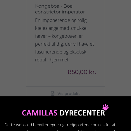
Kongeboa - Boa
constrictor imperator
En imponerende og rolig
kæleslange med smukke
farver – kongeboaen er
perfekt til dig, der vil have et
fascinerende og eksotisk
reptil i hjemmet.
850,00 kr.
Vis produkt
Dette websted benytter egne og tredjeparters cookies for at