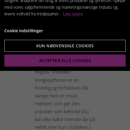
fungere, analysere din brug af vores produkter og tjenester, hjælpe
med vores salgsfremmende og marketingsmæssige indsats og
levere indhold fra tredjeparter.
Læs mere
Cookie indstillinger
KUN NØDVENDIGE COOKIES
ACCEPTER ALLE COOKIES
Kongepython - Python
regius "Piebald"
Kongepythonen er en
fredelig og forholdsvis lille
slange med et smukt
mønster, som gør den
populær som kæledyr (Du
kan ikke købe levende dyr på
nettet men kun i butikken.)