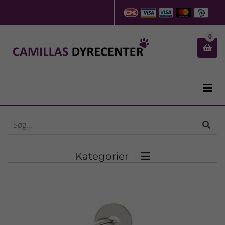
0


Kategorier
