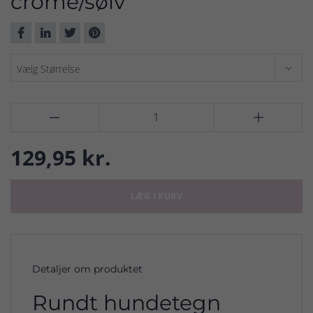
crome/sølv


129,95 kr.
LÆG I KURV
Detaljer om produktet
Rundt hundetegn