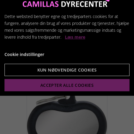
Dette websted benytter egne og tredjeparters cookies for at
fungere, analysere din brug af vores produkter og tjenester, hjælpe
med vores salgsfremmende og marketingsmæssige indsats og
MyFa tegn hush, cirkel
levere indhold fra tredjeparter.
Læs mere
krom, gummi sort
159,95 kr.
Cookie indstillinger
KUN NØDVENDIGE COOKIES
Vis produkt
ACCEPTER ALLE COOKIES