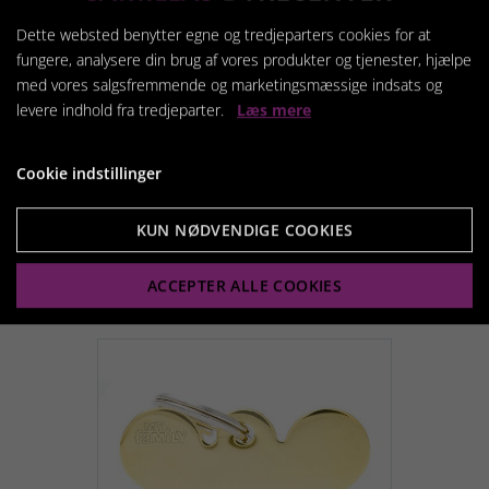
Dette websted benytter egne og tredjeparters cookies for at
fungere, analysere din brug af vores produkter og tjenester, hjælpe
med vores salgsfremmende og marketingsmæssige indsats og
levere indhold fra tredjeparter.
Læs mere
MyFa tegn hush, hjerte
rød, gummi rød
Cookie indstillinger
139,95 kr.
KUN NØDVENDIGE COOKIES
Vis produkt
ACCEPTER ALLE COOKIES