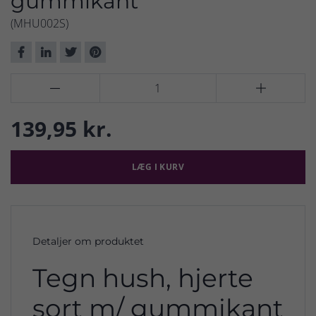
gummikant
(MHU002S)


139,95 kr.
LÆG I KURV
Detaljer om produktet
Tegn hush, hjerte
sort m/ gummikant