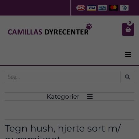
0


Kategorier

Tegn hush, hjerte sort m/