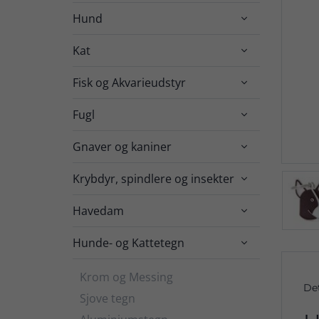
Hund

Kat

Fisk og Akvarieudstyr

Fugl

Gnaver og kaniner

Krybdyr, spindlere og insekter

Havedam

Hunde- og Kattetegn

Krom og Messing
De
Sjove tegn