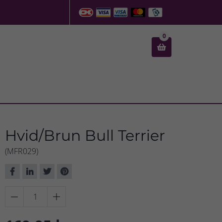
0

Hvid/Brun Bull Terrier
(MFR029)

