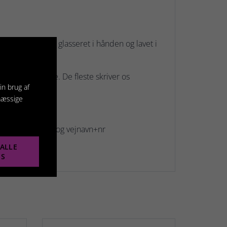
Tegnene er alle glasseret i hånden og lavet i
, og fuld adresse. De fleste skriver os
in brug af
mæssige
.
r tlf nr. efternavn og vejnavn+nr
ALLE
ES