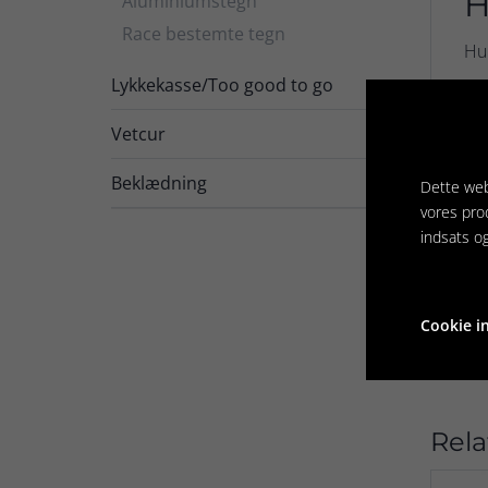
H
Aluminiumstegn
Race bestemte tegn
Hu
Lykkekasse/Too good to go
Teg
all
Vetcur

OBS
Beklædning
Dette web
hun
vores pro
På 
indsats o
De 
Cookie in
Rela